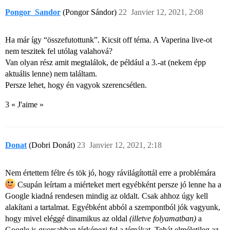
Pongor_Sandor
(Pongor Sándor)
22
Janvier 12, 2021, 2:08
Ha már így “összefutottunk”. Kicsit off téma. A Vaperina live-ot
nem teszitek fel utólag valahová?
Van olyan rész amit megtalálok, de például a 3.-at (nekem épp
aktuális lenne) nem találtam.
Persze lehet, hogy én vagyok szerencsétlen.
3 « J'aime »
Donat
(Dobri Donát)
23
Janvier 12, 2021, 2:18
Nem értettem félre és tök jó, hogy rávilágítottál erre a problémára
Csupán leírtam a miérteket mert egyébként persze jó lenne ha a
Google kiadná rendesen mindig az oldalt. Csak ahhoz úgy kell
alakítani a tartalmat. Egyébként abból a szempontból jók vagyunk,
hogy mivel eléggé dinamikus az oldal
(illetve folyamatban)
a
Google is gyorsabban térképezi fel a témákat. Tehát elméletileg az