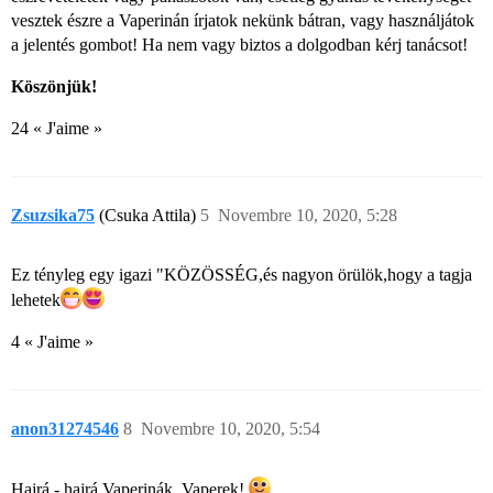
vesztek észre a Vaperinán írjatok nekünk bátran, vagy használjátok
a jelentés gombot! Ha nem vagy biztos a dolgodban kérj tanácsot!
Köszönjük!
24 « J'aime »
Zsuzsika75
(Csuka Attila)
5
Novembre 10, 2020, 5:28
Ez tényleg egy igazi "KÖZÖSSÉG,és nagyon örülök,hogy a tagja
lehetek​
4 « J'aime »
anon31274546
8
Novembre 10, 2020, 5:54
Hajrá - hajrá Vaperinák, Vaperek!