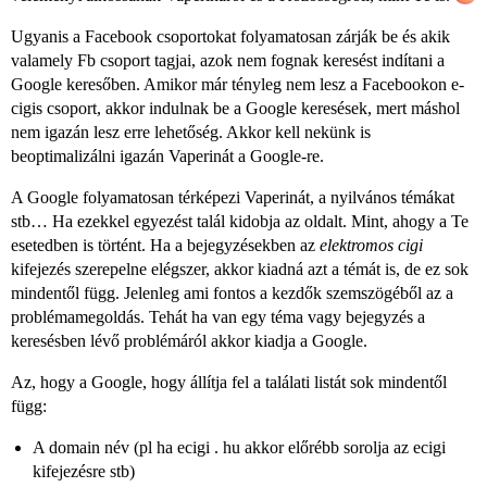
Ugyanis a Facebook csoportokat folyamatosan zárják be és akik
valamely Fb csoport tagjai, azok nem fognak keresést indítani a
Google keresőben. Amikor már tényleg nem lesz a Facebookon e-
cigis csoport, akkor indulnak be a Google keresések, mert máshol
nem igazán lesz erre lehetőség. Akkor kell nekünk is
beoptimalizálni igazán Vaperinát a Google-re.
A Google folyamatosan térképezi Vaperinát, a nyilvános témákat
stb… Ha ezekkel egyezést talál kidobja az oldalt. Mint, ahogy a Te
esetedben is történt. Ha a bejegyzésekben az
elektromos cigi
kifejezés szerepelne elégszer, akkor kiadná azt a témát is, de ez sok
mindentől függ. Jelenleg ami fontos a kezdők szemszögéből az a
problémamegoldás. Tehát ha van egy téma vagy bejegyzés a
keresésben lévő problémáról akkor kiadja a Google.
Az, hogy a Google, hogy állítja fel a találati listát sok mindentől
függ:
A domain név (pl ha ecigi . hu akkor előrébb sorolja az ecigi
kifejezésre stb)