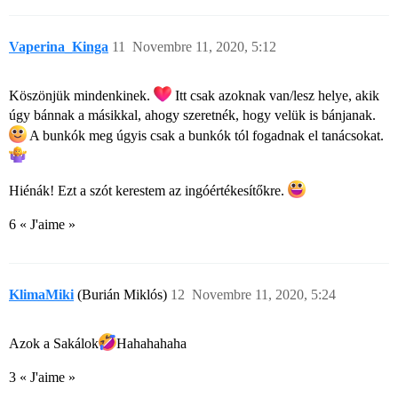
Vaperina_Kinga
11
Novembre 11, 2020, 5:12
Köszönjük mindenkinek.
Itt csak azoknak van/lesz helye, akik
úgy bánnak a másikkal, ahogy szeretnék, hogy velük is bánjanak.
A bunkók meg úgyis csak a bunkók tól fogadnak el tanácsokat.
Hiénák! Ezt a szót kerestem az ingóértékesítőkre.
6 « J'aime »
KlimaMiki
(Burián Miklós)
12
Novembre 11, 2020, 5:24
Azok a Sakálok​
Hahahahaha
3 « J'aime »