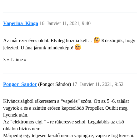
Vaperina_Kinga
16
Janvier 11, 2021, 9:40
Az már ezer éves oldal. Elvileg hoznia kell…
Köszönjük, hogy
jelezted. Utána járunk mindenképp!
3 « J'aime »
Pongor_Sandor
(Pongor Sándor)
17
Janvier 11, 2021, 9:52
Kíváncsiságból rákerestem a “vapelés” szóra. Ott az 5.-6. találat
vagytok a
és a szintén erősen kapcsolódó Propeller, Quibit meg
ilyenek után.
Az "elektromos cigi " - re rákeresve sehol. Legalábbis az első
oldalon biztos nem.
Márpedig egy teljesen kezdő nem a vaping-re, vape-re fog keresni.