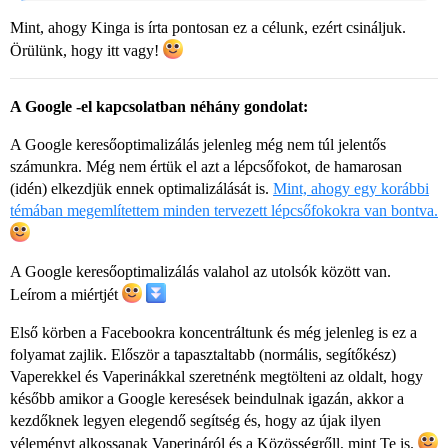
Mint, ahogy Kinga is írta pontosan ez a célunk, ezért csináljuk.
Örülünk, hogy itt vagy!
A Google -el kapcsolatban néhány gondolat:
A Google keresőoptimalizálás jelenleg még nem túl jelentős
számunkra. Még nem értük el azt a lépcsőfokot, de hamarosan
(idén) elkezdjük ennek optimalizálását is.
Mint, ahogy egy korábbi
témában megemlítettem minden tervezett lépcsőfokokra van bontva.
A Google keresőoptimalizálás valahol az utolsók között van.
Leírom a miértjét
Első körben a Facebookra koncentráltunk és még jelenleg is ez a
folyamat zajlik. Először a tapasztaltabb (normális, segítőkész)
Vaperekkel és Vaperinákkal szeretnénk megtölteni az oldalt, hogy
később amikor a Google keresések beindulnak igazán, akkor a
kezdőknek legyen elegendő segítség és, hogy az újak ilyen
véleményt alkossanak Vaperináról és a Közösségrőll, mint Te is.