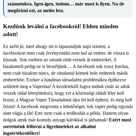
számotokra. Igen-igen, tudom… már most is ilyen. Na de
megőrizni ezt, az melós lesz.
Kezdünk leválni a facebookról! Ehhez minden
adott!
Ez azért jó, mert ahogy mi is tapasztaljuk napi szinten, a
facebookon nem csak érvényesülni nem tud az ember, de vissza is
húznak. Sok esetben az orrunk elött vernek át embereket. A
bizalomról pedig ne is beszéljünk… A facebook sok rossz forrása,
nem csak bizalom nincs, de oktalanul kötnek bele emberek másik
emberekbe. Ezekre a hatalmas társadalmi problémákra építkezve
született meg a Vaperina! A kezdetektől fogva tudtuk (már az adok
veszek oldal létrejöttekor), hogy ezt a közösségi oldalt létre kell
hozni, a Magyar Vaper Társadalmat újra fel kell építeni, és meg kell
őrizni! A facebook megvonta a lehetőséget, sok vaper pedig egymás
alatt vágja a fát! Erre nem csak a trollkodás a példa. Hanem olyan
dolgok amik már komoly anyagi károkkal is járhatnak!
Ezért most
szeretnénk felhívni a figyelmeteket az alkalmi
ingóértékesítőkre!