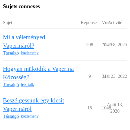
Sujets connexes
Sujet
Réponses
Vues
Activité
Mi a véleményed
Vaperináról?
208
10476
Mai 18, 2025
Társalgó
közlemény
Hogyan működik a Vaperina
Közösség?
9
314
Mai 23, 2022
Társalgó
lets-talk
Beszélgessünk egy kicsit
Août 13,
Vaperináról
15
1048
2020
Társalgó
közlemény