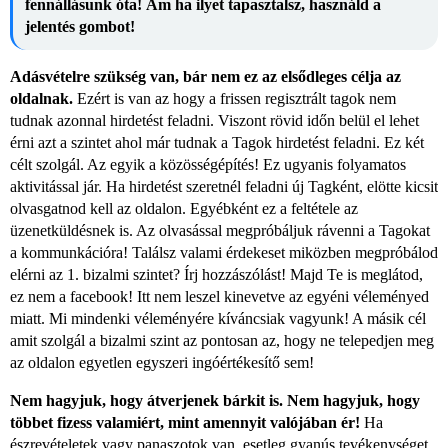
fennállásunk óta! Ám ha ilyet tapasztalsz, használd a
jelentés gombot!
Adásvételre szükség van, bár nem ez az elsődleges célja az
oldalnak.
Ezért is van az hogy a frissen regisztrált tagok nem
tudnak azonnal hirdetést feladni. Viszont rövid időn belül el lehet
érni azt a szintet ahol már tudnak a Tagok hirdetést feladni. Ez két
célt szolgál. Az egyik a közösségépítés! Ez ugyanis folyamatos
aktivitással jár. Ha hirdetést szeretnél feladni új Tagként, elötte kicsit
olvasgatnod kell az oldalon. Egyébként ez a feltétele az
üzenetküldésnek is. Az olvasással megpróbáljuk rávenni a Tagokat
a kommunkációra! Találsz valami érdekeset miközben megpróbálod
elérni az 1. bizalmi szintet? Írj hozzászólást! Majd Te is meglátod,
ez nem a facebook! Itt nem leszel kinevetve az egyéni véleményed
miatt. Mi mindenki véleményére kíváncsiak vagyunk! A másik cél
amit szolgál a bizalmi szint az pontosan az, hogy ne telepedjen meg
az oldalon egyetlen egyszeri ingóértékesítő sem!
Nem hagyjuk, hogy átverjenek bárkit is. Nem hagyjuk, hogy
többet fizess valamiért, mint amennyit valójában ér!
Ha
észrevételetek vagy panaszotok van, esetleg gyanús tevékenységet