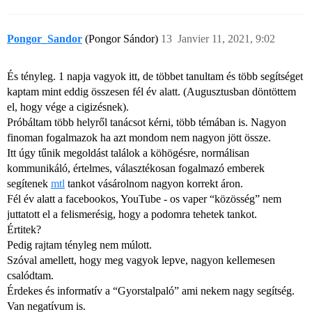
Pongor_Sandor
(Pongor Sándor)
13
Janvier 11, 2021, 9:02
És tényleg. 1 napja vagyok itt, de többet tanultam és több segítséget
kaptam mint eddig összesen fél év alatt. (Augusztusban döntöttem
el, hogy vége a cigizésnek).
Próbáltam több helyről tanácsot kérni, több témában is. Nagyon
finoman fogalmazok ha azt mondom nem nagyon jött össze.
Itt úgy tűnik megoldást találok a köhögésre, normálisan
kommunikáló, értelmes, választékosan fogalmazó emberek
segítenek
mtl
tankot vásárolnom nagyon korrekt áron.
Fél év alatt a facebookos, YouTube - os vaper “közösség” nem
juttatott el a felismerésig, hogy a podomra tehetek tankot.
Értitek?
Pedig rajtam tényleg nem múlott.
Szóval amellett, hogy meg vagyok lepve, nagyon kellemesen
csalódtam.
Érdekes és informatív a “Gyorstalpaló” ami nekem nagy segítség.
Van negatívum is.