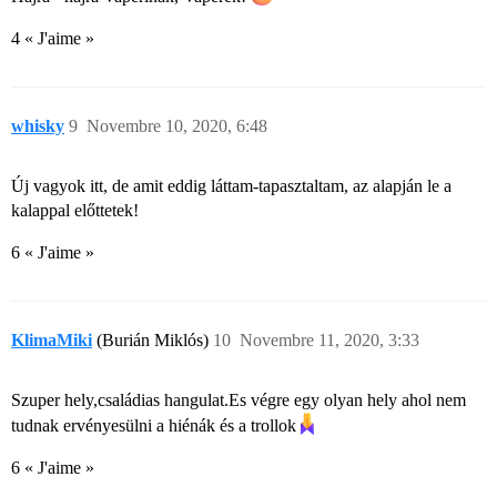
4 « J'aime »
whisky
9
Novembre 10, 2020, 6:48
Új vagyok itt, de amit eddig láttam-tapasztaltam, az alapján le a
kalappal előttetek!
6 « J'aime »
KlimaMiki
(Burián Miklós)
10
Novembre 11, 2020, 3:33
Szuper hely,családias hangulat.Es végre egy olyan hely ahol nem
tudnak ervényesülni a hiénák és a trollok​
6 « J'aime »