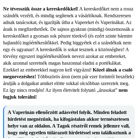
Ne tévesszük össze a kereskedőkkel!
A kereskedőket nem a rossz
szándék vezérli, és mindig segítenek a vásárlóknak. Rendszeresen
adnak tanácsokat, és igazítják útba a Vapereket és Vaperinákat. Az
áraik is megfizethetőek. De sajnos gyakran (mindig) összemossák a
kereskedőket a gyorsan sok pénzre törekvő (és ezért szinte bármire
hajlandó) ingóértékesítőkkel. Pedig higgyétek el a szándékuk nem
egy és ugyanaz! A kereskedők is sokat tesznek a közösséghez! A
törvény egyszeri ingóértékesítőnek nevezi azokat az embereket,
akik azonnal szeretnék magas haszonnal eladni a portékáikat.
Ezekkel az emberekkel nagyon kell vigyázni!
Közel álnak a csaló
megnevezéshez!
Többszörös áron (nem pár ezer forintról beszélek)
árulják a dolgaikat amiket elötte sokkal olcsóbban szereztek meg.
Ez így nincs rendjén! Az ilyen életvitelt folytató „árusokat”
nem
fogjuk tolerálni!
A Vaperinán ellenőrzött adásvétel folyik. Minden feladott
hirdetést megnézünk, ha kifogástalan akkor természetesen
helye van az oldalon. A Tagok részéről remek jellemre vall,
hogy még egyetlen túlárazott hirdetéssel sem találkoztunk a