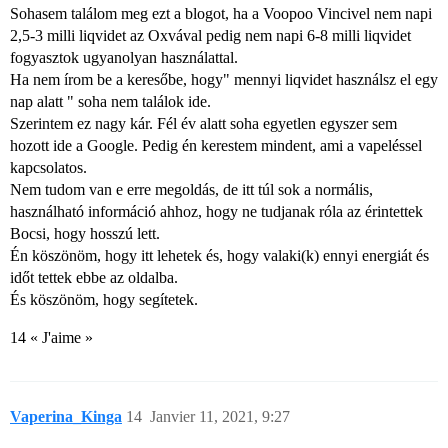
Sohasem találom meg ezt a blogot, ha a Voopoo Vincivel nem napi
2,5-3 milli liqvidet az Oxvával pedig nem napi 6-8 milli liqvidet
fogyasztok ugyanolyan használattal.
Ha nem írom be a keresőbe, hogy" mennyi liqvidet használsz el egy
nap alatt " soha nem találok ide.
Szerintem ez nagy kár. Fél év alatt soha egyetlen egyszer sem
hozott ide a Google. Pedig én kerestem mindent, ami a vapeléssel
kapcsolatos.
Nem tudom van e erre megoldás, de itt túl sok a normális,
használható információ ahhoz, hogy ne tudjanak róla az érintettek
Bocsi, hogy hosszú lett.
Én köszönöm, hogy itt lehetek és, hogy valaki(k) ennyi energiát és
időt tettek ebbe az oldalba.
És köszönöm, hogy segítetek.
14 « J'aime »
Vaperina_Kinga
14
Janvier 11, 2021, 9:27