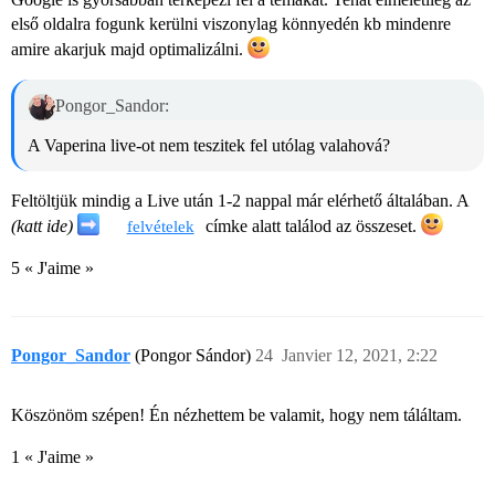
első oldalra fogunk kerülni viszonylag könnyedén kb mindenre
amire akarjuk majd optimalizálni.
Pongor_Sandor:
A Vaperina live-ot nem teszitek fel utólag valahová?
Feltöltjük mindig a Live után 1-2 nappal már elérhető általában. A
(katt ide)
címke alatt találod az összeset.
felvételek
5 « J'aime »
Pongor_Sandor
(Pongor Sándor)
24
Janvier 12, 2021, 2:22
Köszönöm szépen! Én nézhettem be valamit, hogy nem táláltam.
1 « J'aime »