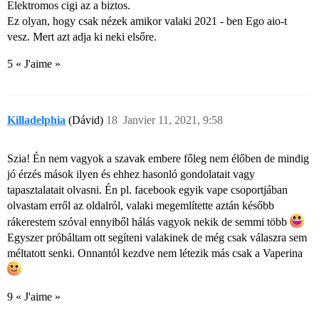
Elektromos cigi az a biztos.
Ez olyan, hogy csak nézek amikor valaki 2021 - ben Ego aio-t
vesz. Mert azt adja ki neki elsőre.
5 « J'aime »
Killadelphia
(Dávid)
18
Janvier 11, 2021, 9:58
Szia! Én nem vagyok a szavak embere főleg nem élőben de mindig
jó érzés mások ilyen és ehhez hasonló gondolatait vagy
tapasztalatait olvasni. Én pl. facebook egyik vape csoportjában
olvastam erről az oldalról, valaki megemlítette aztán később
rákerestem szóval ennyiből hálás vagyok nekik de semmi több
Egyszer próbáltam ott segíteni valakinek de még csak válaszra sem
méltatott senki. Onnantól kezdve nem létezik más csak a Vaperina
9 « J'aime »