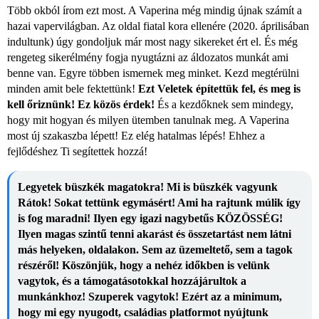
Több okból írom ezt most. A Vaperina még mindig újnak számít a
hazai vapervilágban. Az oldal fiatal kora ellenére (2020. áprilisában
indultunk) úgy gondoljuk már most nagy sikereket ért el. És még
rengeteg sikerélmény fogja nyugtázni az áldozatos munkát ami
benne van. Egyre többen ismernek meg minket. Kezd megtérülni
minden amit bele fektettünk!
Ezt Veletek építettük fel, és meg is
kell őriznünk! Ez közös érdek!
És a kezdőknek sem mindegy,
hogy mit hogyan és milyen ütemben tanulnak meg. A Vaperina
most új szakaszba lépett! Ez elég hatalmas lépés! Ehhez a
fejlődéshez Ti segítettek hozzá!
Legyetek büszkék magatokra! Mi is büszkék vagyunk
Rátok! Sokat tettünk egymásért! Ami ha rajtunk múlik így
is fog maradni! Ilyen egy igazi nagybetűs KÖZÖSSÉG!
Ilyen magas szintű tenni akarást és összetartást nem látni
más helyeken, oldalakon. Sem az üzemeltető, sem a tagok
részéről! Köszönjük, hogy a nehéz időkben is velünk
vagytok, és a támogatásotokkal hozzájárultok a
munkánkhoz! Szuperek vagytok! Ezért az a minimum,
hogy mi egy nyugodt, családias platformot nyújtunk