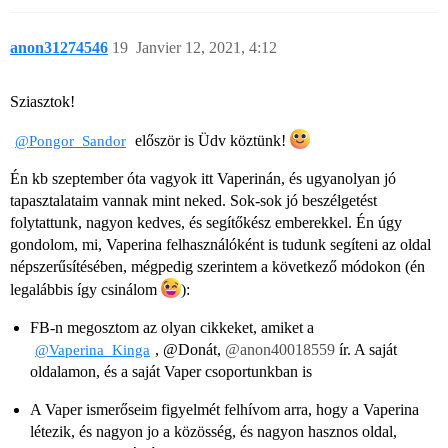
anon31274546
19
Janvier 12, 2021, 4:12
Sziasztok!
először is Üdv köztünk!
@Pongor_Sandor
Én kb szeptember óta vagyok itt Vaperinán, és ugyanolyan jó
tapasztalataim vannak mint neked. Sok-sok jó beszélgetést
folytattunk, nagyon kedves, és segítőkész emberekkel. Én úgy
gondolom, mi, Vaperina felhasználóként is tudunk segíteni az oldal
népszerűsítésében, mégpedig szerintem a következő módokon (én
legalábbis így csinálom
):
FB-n megosztom az olyan cikkeket, amiket a
, @Donát,
@anon40018559
ír. A saját
@Vaperina_Kinga
oldalamon, és a saját Vaper csoportunkban is
A Vaper ismerőseim figyelmét felhívom arra, hogy a Vaperina
létezik, és nagyon jo a közösség, és nagyon hasznos oldal,