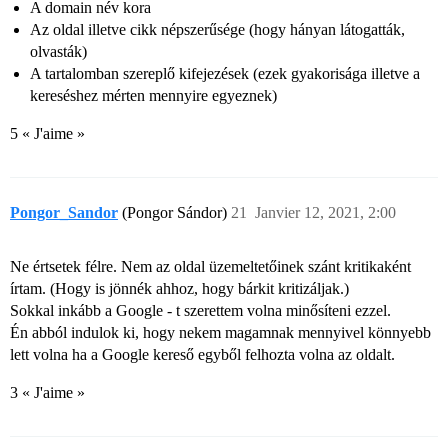
A domain név kora
Az oldal illetve cikk népszerűsége (hogy hányan látogatták,
olvasták)
A tartalomban szereplő kifejezések (ezek gyakorisága illetve a
kereséshez mérten mennyire egyeznek)
5 « J'aime »
Pongor_Sandor
(Pongor Sándor)
21
Janvier 12, 2021, 2:00
Ne értsetek félre. Nem az oldal üzemeltetőinek szánt kritikaként
írtam. (Hogy is jönnék ahhoz, hogy bárkit kritizáljak.)
Sokkal inkább a Google - t szerettem volna minősíteni ezzel.
Én abból indulok ki, hogy nekem magamnak mennyivel könnyebb
lett volna ha a Google kereső egyből felhozta volna az oldalt.
3 « J'aime »