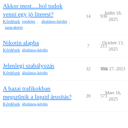
Akkor most.....hol tudok
Juillet 18,
venni egy jó literest?
14
936
2025
Kérdések
rendelés
általános-kérdés
,
,
tanácskérés
Nikotin alapba
Octobre 13,
7
215
2025
Kérdések
általános-kérdés
Jelenlegi szabályozás
32
558
Mai 27, 2023
Kérdések
általános-kérdés
A hazai trafikokban
Mars 16,
megszűnik a liquid árusítás?
20
573
2025
Kérdések
általános-kérdés