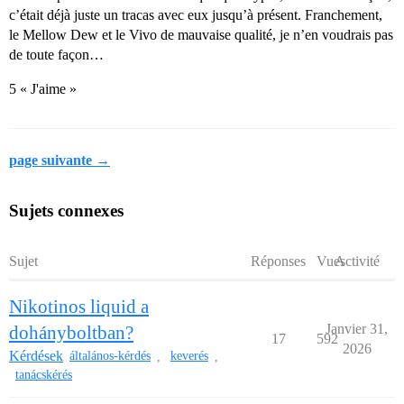
c’était déjà juste un tracas avec eux jusqu’à présent. Franchement,
le Mellow Dew et le Vivo de mauvaise qualité, je n’en voudrais pas
de toute façon…
5 « J'aime »
page suivante →
Sujets connexes
Sujet
Réponses
Vues
Activité
Nikotinos liquid a
Janvier 31,
dohányboltban?
17
592
2026
Kérdések
általános-kérdés
keverés
,
,
tanácskérés