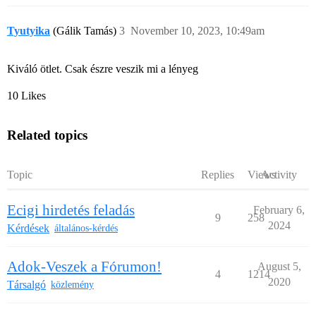
Tyutyika
(Gálik Tamás)
3
November 10, 2023, 10:49am
Kiváló ötlet. Csak észre veszik mi a lényeg
10 Likes
Related topics
Topic
Replies
Views
Activity
Ecigi hirdetés feladás
February 6,
9
258
2024
Kérdések
általános-kérdés
Adok-Veszek a Fórumon!
August 5,
4
1214
2020
Társalgó
közlemény