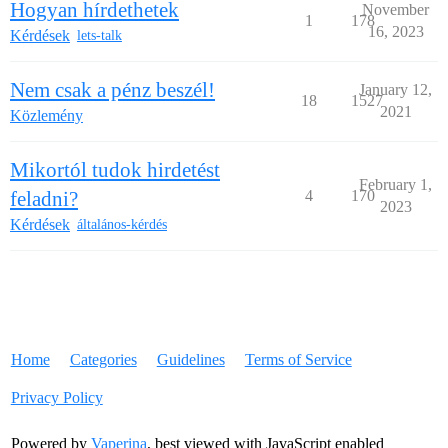
Hogyan hírdethetek
November
1
178
16, 2023
Kérdések
lets-talk
Nem csak a pénz beszél!
January 12,
18
1527
2021
Közlemény
Mikortól tudok hirdetést
February 1,
feladni?
4
170
2023
Kérdések
általános-kérdés
Home
Categories
Guidelines
Terms of Service
Privacy Policy
Powered by
Vaperina
, best viewed with JavaScript enabled