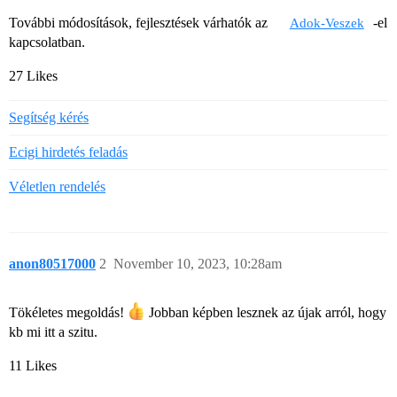
További módosítások, fejlesztések várhatók az
-el
Adok-Veszek
kapcsolatban.
27 Likes
Segítség kérés
Ecigi hirdetés feladás
Véletlen rendelés
anon80517000
2
November 10, 2023, 10:28am
Tökéletes megoldás!
Jobban képben lesznek az újak arról, hogy
kb mi itt a szitu.
11 Likes