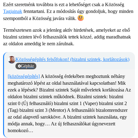
Ezért szeretnénk továbbra is ezt a lehetőséget csak a Közösség
Tagjainak
fenntartani. Ez a módosítás úgy gondoljuk, hogy minden
szempontból a Közösség javára válik.
Természetesen azok a jelenleg aktív hirdetések, amelyeket az első
bizalmi szinten lévő felhasználók tettek közzé, addig maradhatnak
az oldalon ameddig le nem zárulnak.
Közösségépítés felsőfokon! (bizalmi szintek, korlátozások)
Gépház
[közösségépítés]
A közösség érdekében meghoztunk néhány
meghatározó lépést az oldal használatával kapcsolatban!
Mik
ezek a lépések? Bizalmi szintek Saját műveletek korlátozása
Az
oldalon bizalmi szintek működnek. Bizalmi szintek: bizalmi
szint 0 (Új felhasználó) bizalmi szint 1 (Vaper) bizalmi szint 2
(Tag) bizalmi szint 3 (Mentor) A felhasználói bizalomrendszer
az odal alapvető sarokköve. A bizalmi szintek használata, egy
módja annak, hogy… Az új felhasználókat úgynevezett
homokozó…