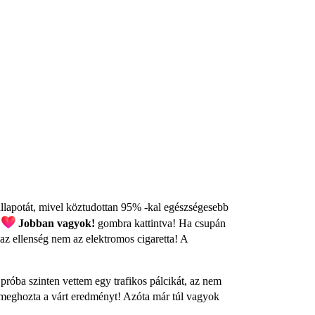
 állapotát, mivel köztudottan 95% -kal egészségesebb
ó
Jobban vagyok!
gombra kattintva! Ha csupán
az ellenség nem az elektromos cigaretta! A
róba szinten vettem egy trafikos pálcikát, az nem
 meghozta a várt eredményt! Azóta már túl vagyok