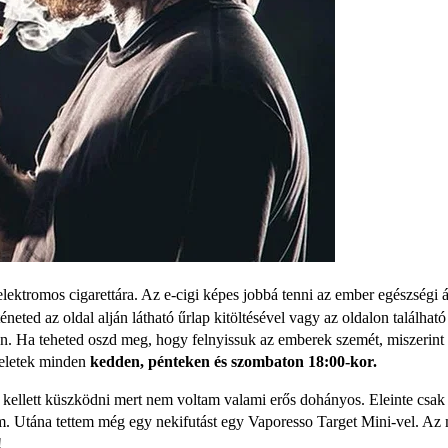
, elektromos cigarettára. Az e-cigi képes jobbá tenni az ember egészségi
éneted az oldal alján látható űrlap kitöltésével vagy az oldalon találhat
ban. Ha teheted oszd meg, hogy felnyissuk az emberek szemét, miszerint 
veletek minden
kedden, pénteken és szombaton 18:00-kor.
kellett küszködni mert nem voltam valami erős dohányos. Eleinte csak p
m. Utána tettem még egy nekifutást egy Vaporesso Target Mini-vel. Az
!