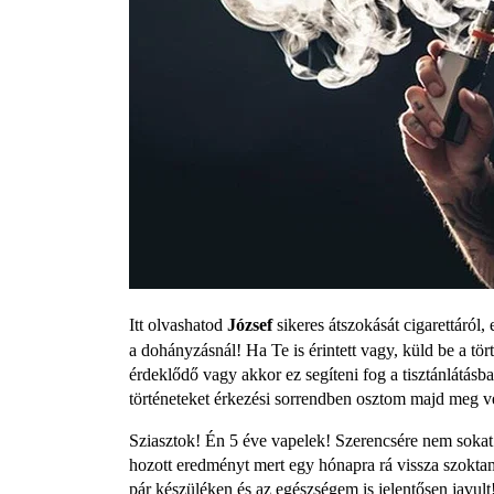
Itt olvashatod
József
sikeres átszokását cigarettáról
a dohányzásnál! Ha Te is érintett vagy, küld be a tört
érdeklődő vagy akkor ez segíteni fog a tisztánlátás
történeteket érkezési sorrendben osztom majd meg 
Sziasztok! Én 5 éve vapelek! Szerencsére nem sokat 
hozott eredményt mert egy hónapra rá vissza szokta
pár készüléken és az egészségem is jelentősen javult