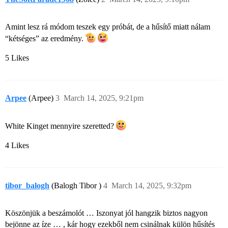
Amint lesz rá módom teszek egy próbát, de a hűsítő miatt nálam
“kétséges” az eredmény.
5 Likes
Arpee
(Arpee)
3
March 14, 2025, 9:21pm
White Kinget mennyire szeretted?
4 Likes
tibor_balogh
(Balogh Tibor )
4
March 14, 2025, 9:32pm
Köszönjük a beszámolót … Iszonyat jól hangzik biztos nagyon
bejönne az íze … , kár hogy ezekből nem csinálnak külön hűsítés