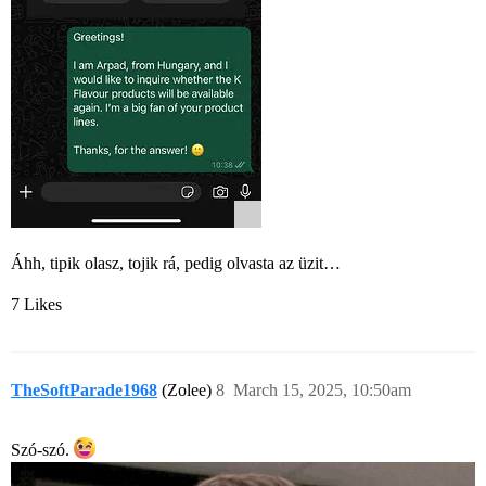
Áhh, tipik olasz, tojik rá, pedig olvasta az üzit…
7 Likes
TheSoftParade1968
(Zolee)
8
March 15, 2025, 10:50am
Szó-szó.