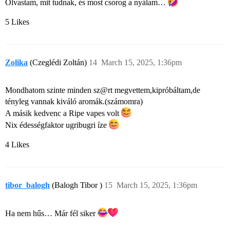
Olvastam, mit tudnak, és most csorog a nyálam…
5 Likes
Zolika
(Czeglédi Zoltán)
14
March 15, 2025, 1:36pm
Mondhatom szinte minden sz@rt megvettem,kipróbáltam,de
tényleg vannak kiváló aromák.(számomra)
A másik kedvenc a Ripe vapes volt
Nix édességfaktor ugribugri íze
4 Likes
tibor_balogh
(Balogh Tibor )
15
March 15, 2025, 1:36pm
Ha nem hűs… Már fél siker