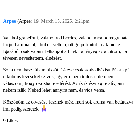
Arpee
(Arpee)
19
March 15, 2025, 2:21pm
Valahol grapefruit, valahol red berries, valahol meg pomegrenate.
Liquid arománál, ahol én vettem, ott grapefruitot irnak mellé.
Igazából csak valami felhangot ad neki, a lényeg az a citrom, ha
tévesen nevesítettem, elnézést.
Soha nem használtam niksót, 14 éve csak szabadbázisú PG alapú
nikotinos leveseket szívok, így erre nem tudok érdemben
válaszolni, hogy okozhat-e eltérést. Az íz-ízlésvilág relatív, ami
nekem ízlik, Neked lehet annyira nem, és vica-versa.
Köszönöm az olvasást, lesznek még, mert sok aroma van betárazva,
írni pedig szeretek.
9 Likes