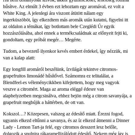
hűsítve. Az elmúlt 3 évben ezt lehoztam egy aromával, ez volt a
White King. A jelenlegi ára viszont átütött nálam egy
ingerküszöböt, így elkezdtem más aromák után kutatni, figyelni itt
az oldalon a témákat, így botlottam bele Czeglédi Úr egyik
hozzászólásába, ahol ennek a termékcsaládnak az előnyeit fejti ki,
gondoltam, egy próbát megér… Megérte.
Tudom, a bevezető ilyenkor kevés embert érdekel, így nézzük, mi
van a kalap alatt:
Egy longfill aromáról beszélünk, ízvilágát tekintve citromos-
grapefruitos limonádé hűsítővel. Számomra ez telitalálat, a
Blendfeel-es véleménycikkben kifejtettem, hogy meg vagyok
veszve a citromért. Maga az aroma eléggé édesre van
alaphelyzetben megcsinálva, ehhez bejön még a citrom savanyája, a
grapefruit megbújik a háttérben, de ott van.
Kokszol…? Közepesen, valszeg az édesítő miatt. Érezni fogod,
ugyanis elkezd eltűnni a savanya, és az íz elkezd átmenni a Dinner
Lady - Lemon Tart-ja felé, egy citromos desszert lesz belőle,
dolgozik a spulnira rákaramellizálódott édesítő. Nekem még így is