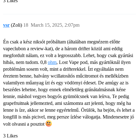
3 Likes
vsr
(Zoli)
18
March 15, 2025, 2:07pm
Én csak a kész niksót próbáltam (általában megnézem előtte
vapeclubon a review-kat), de a három drifter közül ami eddig
megfordult nálam, ez volt a legrosszabb. Lehet, hogy csak gyártási
hibás, nem tudom. 0,8
ohm
, Lost Vape pod, más gyártóknál ilyen
problémám sosem volt, mint a drifterekkel. Ízt egyáltalán nem
éreztem benne, halvány wcillatosítós műcitromot és mellékízben
valamilyen műanyag ízt és egy vödörnyi édeset. De amúgy az is
beszédes lehetne, hogy ennek elméletileg gránátalmásnak kéne
lennie, máshol vegyes bogyós gyümölcsnek van leírva, Te pedig
grapefruitnak jellemezted, ami számomra azt jelenti, hogy még ha
lenne is íze, akkor se lenne egyértelmű. Örülök, ha bejön, és lehet a
longfill is más picivel, meg persze ízlése válogatja. Mindenesetre jó
volt olvasni a posztot
3 Likes