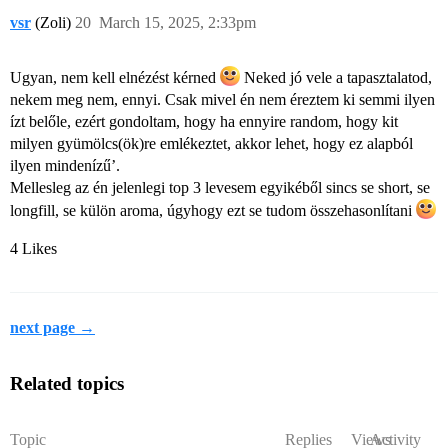
vsr
(Zoli)
20
March 15, 2025, 2:33pm
Ugyan, nem kell elnézést kérned
Neked jó vele a tapasztalatod,
nekem meg nem, ennyi. Csak mivel én nem éreztem ki semmi ilyen
ízt belőle, ezért gondoltam, hogy ha ennyire random, hogy kit
milyen gyümölcs(ök)re emlékeztet, akkor lehet, hogy ez alapból
ilyen mindenízű’.
Mellesleg az én jelenlegi top 3 levesem egyikéből sincs se short, se
longfill, se külön aroma, úgyhogy ezt se tudom összehasonlítani
4 Likes
next page →
Related topics
Topic
Replies
Views
Activity