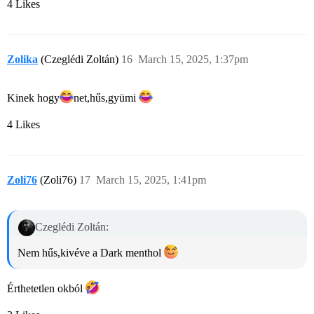
4 Likes
Zolika
(Czeglédi Zoltán)
16
March 15, 2025, 1:37pm
Kinek hogy​
net,hűs,gyümi
4 Likes
Zoli76
(Zoli76)
17
March 15, 2025, 1:41pm
Czeglédi Zoltán:
Nem hűs,kivéve a Dark menthol
Érthetetlen okból