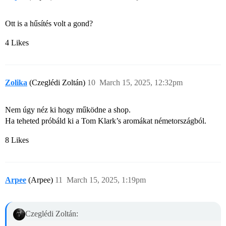
Ott is a hűsítés volt a gond?
4 Likes
Zolika
(Czeglédi Zoltán)
10
March 15, 2025, 12:32pm
Nem úgy néz ki hogy működne a shop.
Ha teheted próbáld ki a Tom Klark’s aromákat németországból.
8 Likes
Arpee
(Arpee)
11
March 15, 2025, 1:19pm
Czeglédi Zoltán: