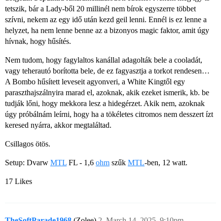
tetszik, bár a Lady-ből 20 millinél nem bírok egyszerre többet
szívni, nekem az egy idő után kezd geil lenni. Ennél is ez lenne a
helyzet, ha nem lenne benne az a bizonyos magic faktor, amit úgy
hívnak, hogy hűsítés.
Nem tudom, hogy fagylaltos kanállal adagolták bele a cooladát,
vagy teherautó borította bele, de ez fagyasztja a torkot rendesen…
A Bombo hűsített leveseit agyonveri, a White Kingtől egy
paraszthajszálnyira marad el, azoknak, akik ezeket ismerik, kb. be
tudják lőni, hogy mekkora lesz a hidegérzet. Akik nem, azoknak
úgy próbálnám leírni, hogy ha a tökéletes citromos nem desszert ízt
keresed nyárra, akkor megtaláltad.
Csillagos ötös.
Setup: Dvarw
MTL
FL - 1,6
ohm
szűk
MTL
-ben, 12 watt.
17 Likes
TheSoftParade1968
(Zolee)
2
March 14, 2025, 9:10pm