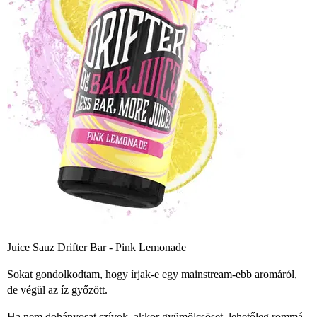
Juice Sauz Drifter Bar - Pink Lemonade
Sokat gondolkodtam, hogy írjak-e egy mainstream-ebb aromáról,
de végül az íz győzött.
Ha nem dohányosat szívok, akkor gyümölcsöset, lehetőleg rommá