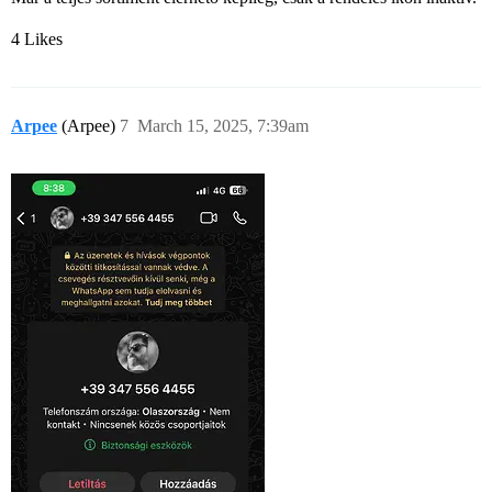
4 Likes
Arpee
(Arpee)
7
March 15, 2025, 7:39am