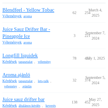
Blendfeel - Yellow Tobac
March 4,
62
254
2025
Vélemények
aroma
Juice Sauz Drifter Bar -
September 7,
Pineapple Ice
3
221
2024
Vélemények
aroma
Longfill liquidek
78
457
July 1, 2025
Kérdések
tapasztalat
vélemény
,
Aroma ajánló
September 5,
32
374
Kérdések
tapasztalat
lets-talk
,
,
2024
vélemény
ajánlás
,
Juice sauz drifter bar
May 27,
138
452
2025
Kérdések
általános-kérdés
keverés
,