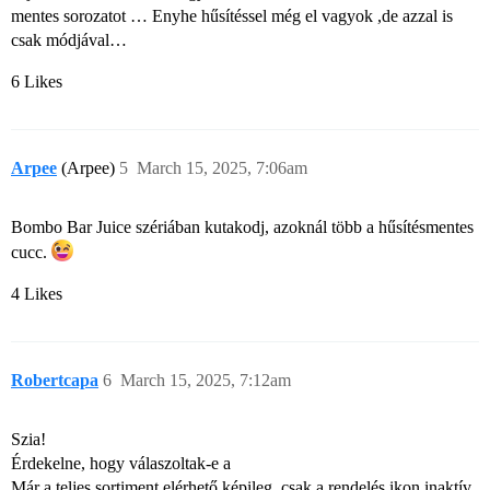
mentes sorozatot … Enyhe hűsítéssel még el vagyok ,de azzal is
csak módjával…
6 Likes
Arpee
(Arpee)
5
March 15, 2025, 7:06am
Bombo Bar Juice szériában kutakodj, azoknál több a hűsítésmentes
cucc.
4 Likes
Robertcapa
6
March 15, 2025, 7:12am
Szia!
Érdekelne, hogy válaszoltak-e a
Már a teljes sortiment elérhető képileg, csak a rendelés ikon inaktív.