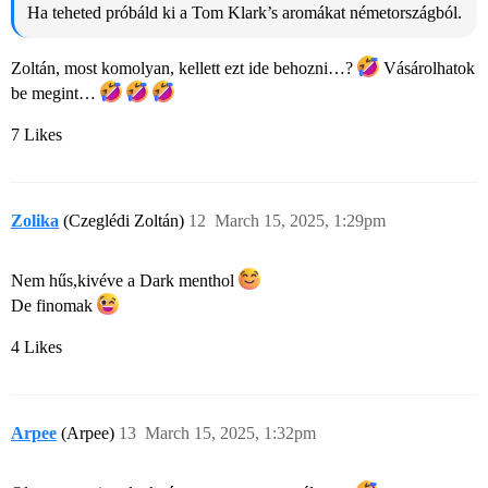
Ha teheted próbáld ki a Tom Klark’s aromákat németországból.
Zoltán, most komolyan, kellett ezt ide behozni…?
Vásárolhatok
be megint…
7 Likes
Zolika
(Czeglédi Zoltán)
12
March 15, 2025, 1:29pm
Nem hűs,kivéve a Dark menthol
De finomak
4 Likes
Arpee
(Arpee)
13
March 15, 2025, 1:32pm