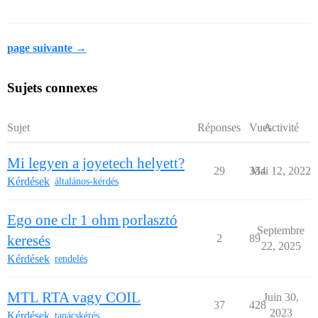
page suivante →
Sujets connexes
Sujet
Réponses
Vues
Activité
Mi legyen a joyetech helyett?
29
354
Mai 12, 2022
Kérdések
általános-kérdés
Ego one clr 1 ohm porlasztó
Septembre
keresés
2
89
22, 2025
Kérdések
rendelés
MTL RTA vagy COIL
Juin 30,
37
428
2023
Kérdések
tanácskérés