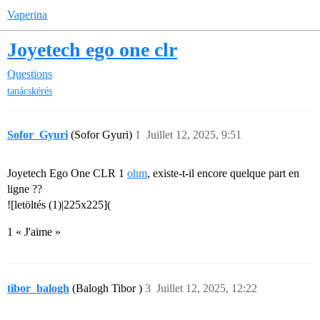
Vaperina
Joyetech ego one clr
Questions
tanácskérés
Sofor_Gyuri
(Sofor Gyuri)
1
Juillet 12, 2025, 9:51
Joyetech Ego One CLR 1
ohm
, existe-t-il encore quelque part en
ligne ??
![letöltés (1)|225x225](
1 « J'aime »
tibor_balogh
(Balogh Tibor )
3
Juillet 12, 2025, 12:22