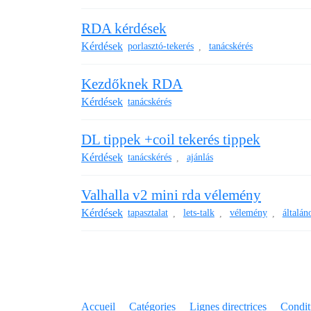
RDA kérdések
Kérdések
porlasztó-tekerés
tanácskérés
,
Kezdőknek RDA
Kérdések
tanácskérés
DL tippek +coil tekerés tippek
Kérdések
tanácskérés
ajánlás
,
Valhalla v2 mini rda vélemény
Kérdések
tapasztalat
lets-talk
vélemény
általán
,
,
,
Accueil
Catégories
Lignes directrices
Conditi