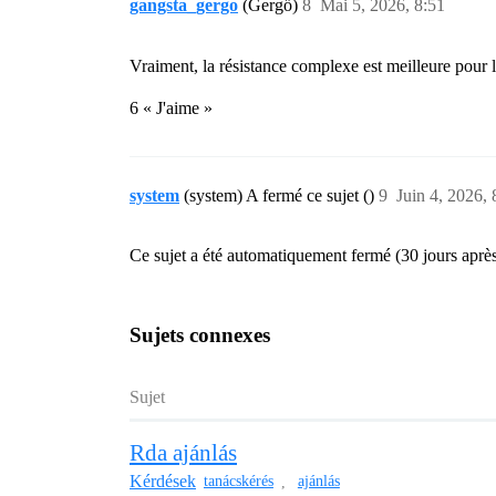
gangsta_gergo
(Gergő)
8
Mai 5, 2026, 8:51
Vraiment, la résistance complexe est meilleure pour
6 « J'aime »
system
(system) A fermé ce sujet ()
9
Juin 4, 2026, 
Ce sujet a été automatiquement fermé (30 jours après
Sujets connexes
Sujet
Rda ajánlás
Kérdések
tanácskérés
ajánlás
,