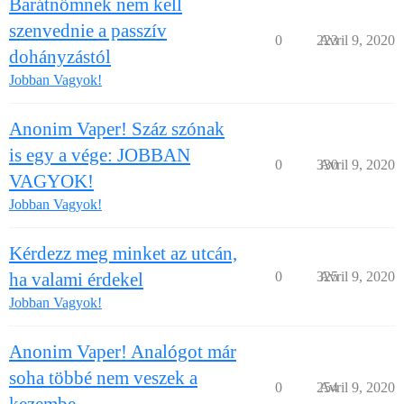
Barátnőmnek nem kell
szenvednie a passzív
0
223
Avril 9, 2020
dohányzástól
Jobban Vagyok!
Anonim Vaper! Száz szónak
is egy a vége: JOBBAN
0
330
Avril 9, 2020
VAGYOK!
Jobban Vagyok!
Kérdezz meg minket az utcán,
ha valami érdekel
0
325
Avril 9, 2020
Jobban Vagyok!
Anonim Vaper! Analógot már
soha többé nem veszek a
0
254
Avril 9, 2020
kezembe