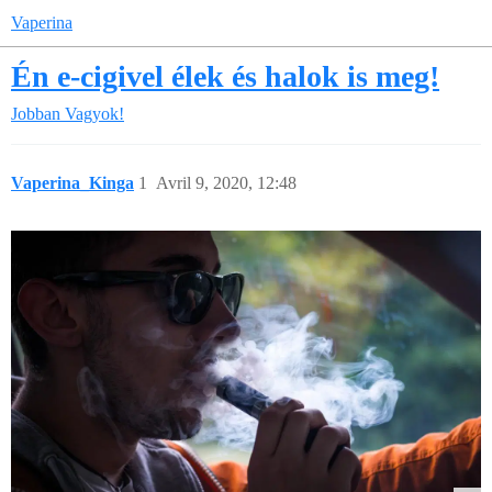
Vaperina
Én e-cigivel élek és halok is meg!
Jobban Vagyok!
Vaperina_Kinga
1
Avril 9, 2020, 12:48