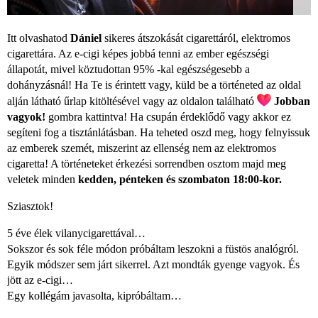
Itt olvashatod
Dániel
sikeres átszokását cigarettáról, elektromos
cigarettára. Az e-cigi képes jobbá tenni az ember egészségi
állapotát, mivel köztudottan 95% -kal egészségesebb a
dohányzásnál! Ha Te is érintett vagy, küld be a történeted az oldal
alján látható űrlap kitöltésével vagy az oldalon található
Jobban
vagyok!
gombra kattintva! Ha csupán érdeklődő vagy akkor ez
segíteni fog a tisztánlátásban. Ha teheted oszd meg, hogy felnyissuk
az emberek szemét, miszerint az ellenség nem az elektromos
cigaretta! A történeteket érkezési sorrendben osztom majd meg
veletek minden
kedden, pénteken és szombaton 18:00-kor.
Sziasztok!
5 éve élek vilanycigarettával…
Sokszor és sok féle módon próbáltam leszokni a füstös analógról.
Egyik módszer sem járt sikerrel. Azt mondták gyenge vagyok. És
jött az e-cigi…
Egy kollégám javasolta, kipróbáltam…