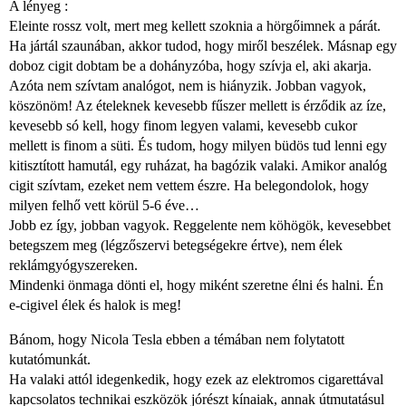
A lényeg :
Eleinte rossz volt, mert meg kellett szoknia a hörgőimnek a párát.
Ha jártál szaunában, akkor tudod, hogy miről beszélek. Másnap egy
doboz cigit dobtam be a dohányzóba, hogy szívja el, aki akarja.
Azóta nem szívtam analógot, nem is hiányzik. Jobban vagyok,
köszönöm! Az ételeknek kevesebb fűszer mellett is érződik az íze,
kevesebb só kell, hogy finom legyen valami, kevesebb cukor
mellett is finom a süti. És tudom, hogy milyen büdös tud lenni egy
kitisztított hamutál, egy ruházat, ha bagózik valaki. Amikor analóg
cigit szívtam, ezeket nem vettem észre. Ha belegondolok, hogy
milyen felhő vett körül 5-6 éve…
Jobb ez így, jobban vagyok. Reggelente nem köhögök, kevesebbet
betegszem meg (légzőszervi betegségekre értve), nem élek
reklámgyógyszereken.
Mindenki önmaga dönti el, hogy miként szeretne élni és halni. Én
e-cigivel élek és halok is meg!
Bánom, hogy Nicola Tesla ebben a témában nem folytatott
kutatómunkát.
Ha valaki attól idegenkedik, hogy ezek az elektromos cigarettával
kapcsolatos technikai eszközök jórészt kínaiak, annak útmutatásul