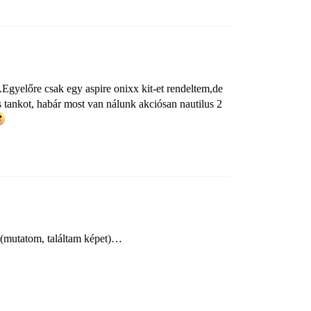
Egyelőre csak egy aspire onixx kit-et rendeltem,de
s tankot, habár most van nálunk akciósan nautilus 2
tt (mutatom, találtam képet)…