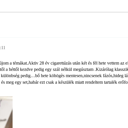
:11
jom a témákat.Aktiv 28 év cigarettázás után két és fèl hete vettem az e
ettől a héttől kezdve pedig egy szál nélkül megúsztam .Kizárólag klass
A különbség pedig…bő hete köhögès mentesen,nincsenek fázós,hideg lábuj
és meg egy set,habár ezt csak a készülék miatt rendeltem tartalék erő