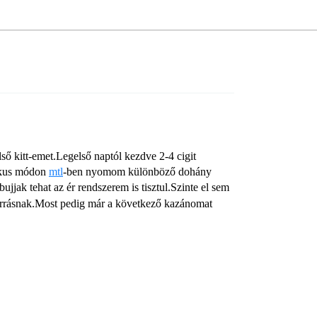
lső kitt-emet.Legelső naptól kezdve 2-4 cigit
zikus módon
mtl
-ben nyomom különböző dohány
jak tehat az ér rendszerem is tisztul.Szinte el sem
forrásnak.Most pedig már a következő kazánomat