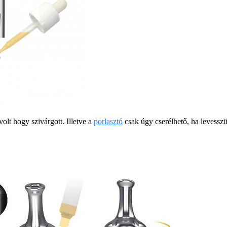
olt hogy szivárgott. Illetve a
porlasztó
csak úgy cserélhető, ha levessz