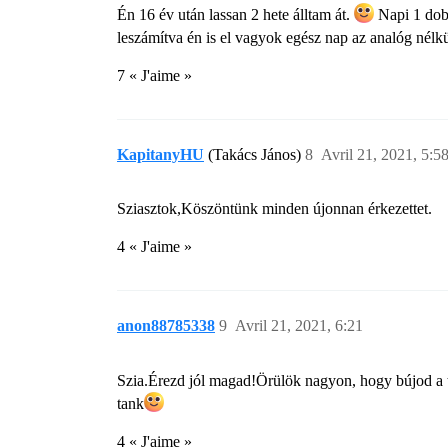
Én 16 év után lassan 2 hete álltam át.
Napi 1 dobo
leszámítva én is el vagyok egész nap az analóg nélkü
7 « J'aime »
KapitanyHU
(Takács János)
8
Avril 21, 2021, 5:5
Sziasztok,Köszöntünk minden újonnan érkezettet.
4 « J'aime »
anon88785338
9
Avril 21, 2021, 6:21
Szia.Érezd jól magad!Örülök nagyon, hogy bújod a
tank​
4 « J'aime »