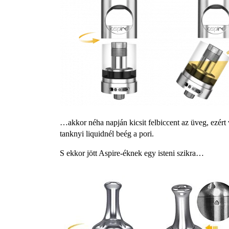
…akkor néha napján kicsit felbiccent az üveg, ezért v
tanknyi liquidnél beég a pori.
S ekkor jött Aspire-éknek egy isteni szikra…