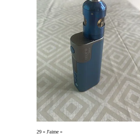
29 « J'aime »