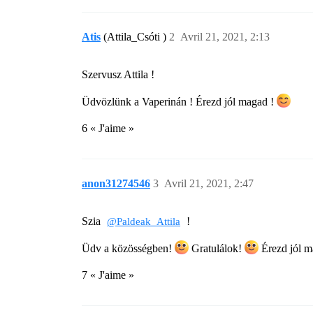
Atis
(Attila_Csóti )
2
Avril 21, 2021, 2:13
Szervusz Attila !
Üdvözlünk a Vaperinán ! Érezd jól magad !
6 « J'aime »
anon31274546
3
Avril 21, 2021, 2:47
Szia
!
@Paldeak_Attila
Üdv a közösségben!
Gratulálok!
Érezd jól m
7 « J'aime »