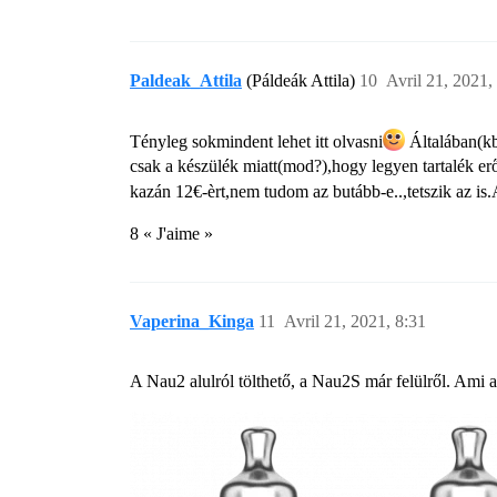
Paldeak_Attila
(Páldeák Attila)
10
Avril 21, 2021,
Tényleg sokmindent lehet itt olvasni​
Általában(kb
csak a készülék miatt(mod?),hogy legyen tartalék er
kazán 12€-èrt,nem tudom az butább-e..,tetszik az is
8 « J'aime »
Vaperina_Kinga
11
Avril 21, 2021, 8:31
A Nau2 alulról tölthető, a Nau2S már felülről. Ami a