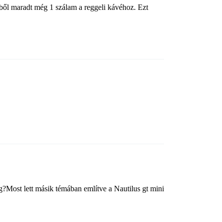
ből maradt még 1 szálam a reggeli kávéhoz. Ezt
g?Most lett másik témában említve a Nautilus gt mini