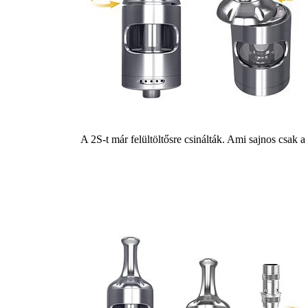
A 2S-t már felültöltősre csinálták. Ami sajnos csak