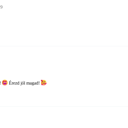
19
l!
Érezd jól magad!