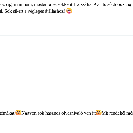
z cigi minimum, mostanra lecsökkent 1-2 szálra. Az utolsó doboz cigi
l. Sok sikert a végleges átálláshoz!
8
 témákat
Nagyon sok hasznos olvasnivaló van itt​
Mit rendeltél mé