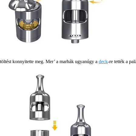
 a töltést konnyitette meg. Mer’ a marhák ugyanúgy a
deck
-re tették a pa