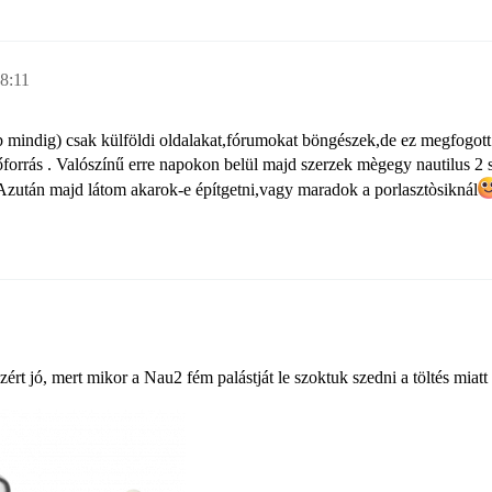
 8:11
 mindig) csak külföldi oldalakat,fórumokat böngészek,de ez megfogott.
őforrás . Valószínű erre napokon belül majd szerzek mègegy nautilus 2 
.Azután majd látom akarok-e építgetni,vagy maradok a porlasztòsiknál​
zért jó, mert mikor a Nau2 fém palástját le szoktuk szedni a töltés mia