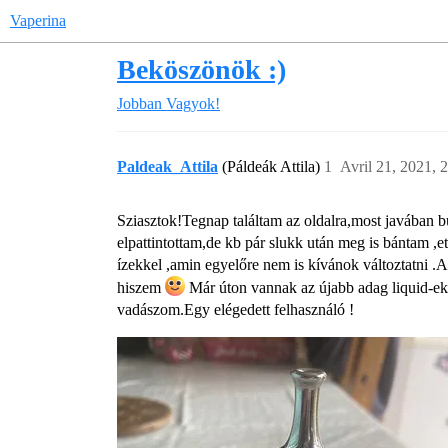
Vaperina
Beköszönök :)
Jobban Vagyok!
Paldeak_Attila
(Páldeák Attila)
1
Avril 21, 2021, 2
Sziasztok!Tegnap találtam az oldalra,most javában bú
elpattintottam,de kb pár slukk után meg is bántam ,
ízekkel ,amin egyelőre nem is kívánok változtatni .
hiszem
Már úton vannak az újabb adag liquid-ek 
vadászom.Egy elégedett felhasználó !