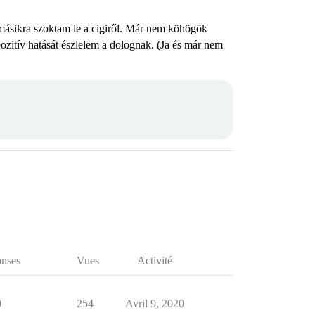
 a másikra szoktam le a cigiről. Már nem köhögök
zitív hatását észlelem a dolognak. (Ja és már nem
nses
Vues
Activité
0
254
Avril 9, 2020