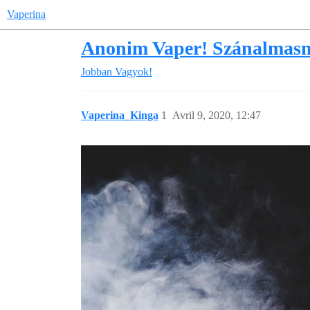
Vaperina
Anonim Vaper! Szánalmasn
Jobban Vagyok!
Vaperina_Kinga
1
Avril 9, 2020, 12:47