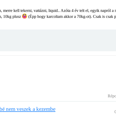
 merre kell tekerni, vattázni, liquid.. Azóta 4 év telt el, egyik napról
m, 10kg plusz
(Épp hogy karcoltam akkor a 70kg-ot). Csak is csak po
Répo
bé nem veszek a kezembe