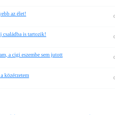
ebb az élet!
családba is tartozik!
m, a cigi eszembe sem jutott
 a közérzetem