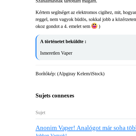
Szánalmasnak tartottam magam.
Kértem segítséget az elektromos cigihez, mit, hogyan,
reggel, nem vagyok büdös, sokkal jobb a közérzete
okoz gondot a 4. emelet sem
)
A történetet beküldte :
Ismeretlen Vaper
Borítókép: (Alpgiray Kelem/iStock)
Sujets connexes
Sujet
Anonim Vaper! Analógot már soha töb
Jobban Vagyok!