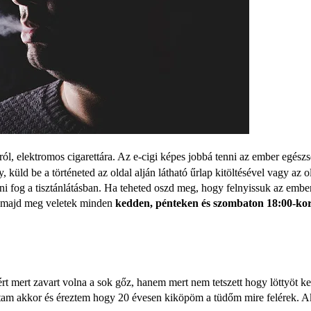
áról, elektromos cigarettára. Az e-cigi képes jobbá tenni az ember egész
 küld be a történeted az oldal alján látható űrlap kitöltésével vagy az o
ni fog a tisztánlátásban. Ha teheted oszd meg, hogy felnyissuk az embe
om majd meg veletek minden
kedden, pénteken és szombaton 18:00-kor
t mert zavart volna a sok gőz, hanem mert nem tetszett hogy löttyöt kel
ktam akkor és éreztem hogy 20 évesen kiköpöm a tüdőm mire felérek. A