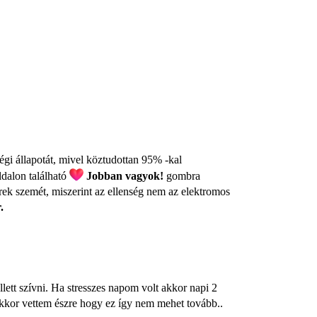
ségi állapotát, mivel köztudottan 95% -kal
ldalon található
Jobban vagyok!
gombra
rek szemét, miszerint az ellenség nem az elektromos
.
lett szívni. Ha stresszes napom volt akkor napi 2
kkor vettem észre hogy ez így nem mehet tovább..