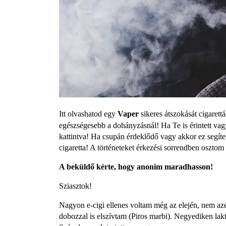
Itt olvashatod egy
Vaper
sikeres átszokását cigarett
egészségesebb a dohányzásnál! Ha Te is érintett vagy,
kattintva! Ha csupán érdeklődő vagy akkor ez segíte
cigaretta! A történeteket érkezési sorrendben oszt
A beküldő kérte, hogy anonim maradhasson!
Sziasztok!
Nagyon e-cigi ellenes voltam még az elején, nem azér
dobozzal is elszívtam (Piros marbi). Negyediken la