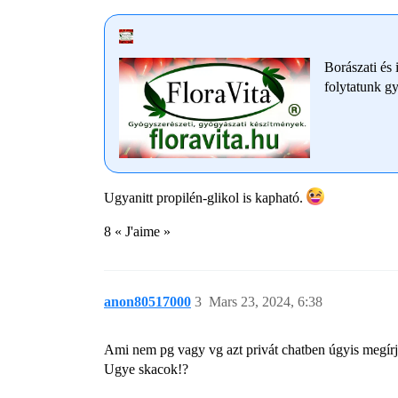
Borászati és 
folytatunk g
Ugyanitt propilén-glikol is kapható.
8 « J'aime »
anon80517000
3
Mars 23, 2024, 6:38
Ami nem pg vagy vg azt privát chatben úgyis megírjá
Ugye skacok!?