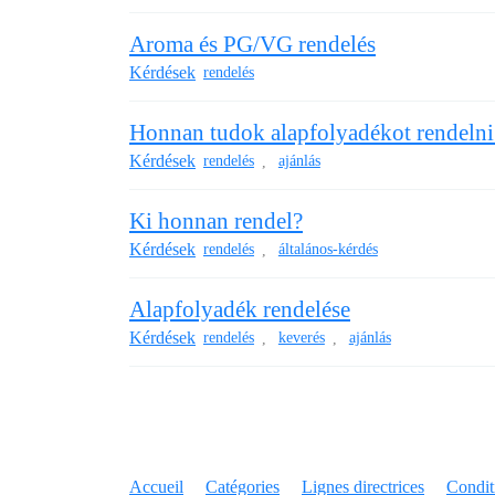
Aroma és PG/VG rendelés
Kérdések
rendelés
Honnan tudok alapfolyadékot rendelni
Kérdések
rendelés
ajánlás
,
Ki honnan rendel?
Kérdések
rendelés
általános-kérdés
,
Alapfolyadék rendelése
Kérdések
rendelés
keverés
ajánlás
,
,
Accueil
Catégories
Lignes directrices
Conditi