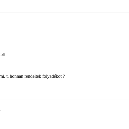
:58
rni, ti honnan rendeltek folyadékot ?
4