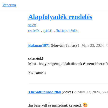
Vaperina
Alapfolyadék rendelés
salon
,
,
rendelés
ajánlás
általános-kérdés
Bakman1971
(Horváth Tamás)
1
Mars 23, 2024, 4
sziasztok!
Most , hogy rengeteg oldalt tiltottak és nem lehet elé
3 « J'aime »
TheSoftParade1968
(Zolee)
2
Mars 23, 2024, 5:2
,ha base kell és magadnak kevered.