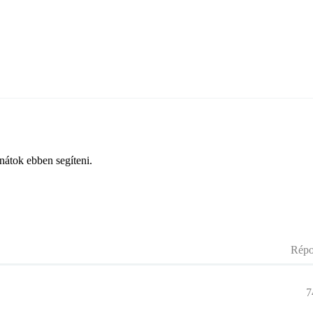
dnátok ebben segíteni.
Répo
7