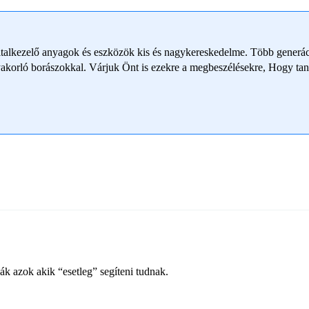
italkezelő anyagok és eszközök kis és nagykereskedelme. Több generáció
yakorló borászokkal. Várjuk Önt is ezekre a megbeszélésekre, Hogy ta
k azok akik “esetleg” segíteni tudnak.