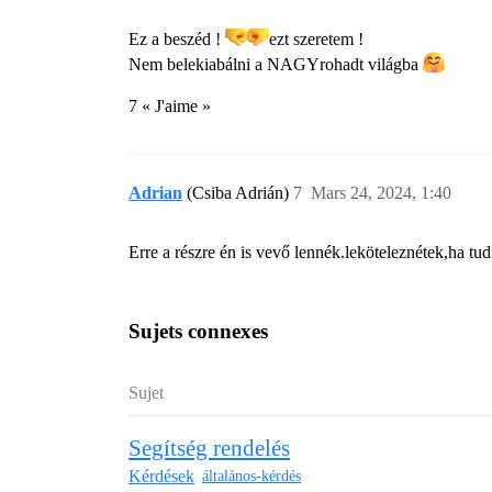
Ez a beszéd !
ezt szeretem !
Nem belekiabálni a NAGYrohadt világba
7 « J'aime »
Adrian
(Csiba Adrián)
7
Mars 24, 2024, 1:40
Erre a részre én is vevő lennék.leköteleznétek,ha tu
Sujets connexes
Sujet
Segítség rendelés
Kérdések
általános-kérdés